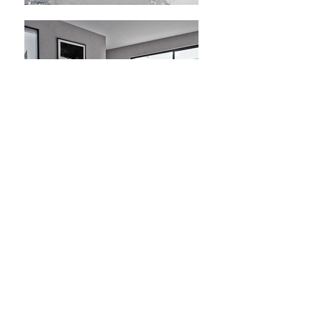
R. Teixeira de Pascoais, nº21 5º
1700-364
LISBOA PORTUGAL
Tel
+351 218 485 555
Email:
dnsj.arq@gmail.com