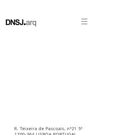
Follow me on Twitter
Follow me on Flicker
R. Teixeira de Pascoais, nº21 5º
1700-364
LISBOA PORTUGAL