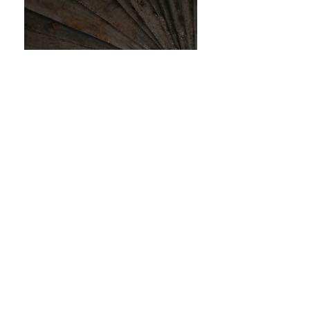
R. Teixeira de Pascoais, nº21 5º
1700-364
LISBOA PORTUGAL
Tel
+351 218 485 555
Email:
dnsj.arq@gmail.com